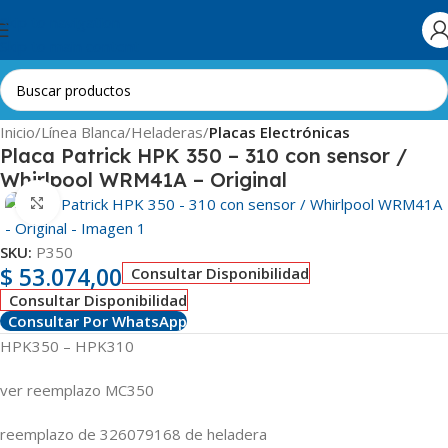
Skip to navigation
Skip to main content
Inicio
Línea Blanca
Heladeras
Placas Electrónicas
Placa Patrick HPK 350 – 310 con sensor /
Whirlpool WRM41A – Original
Clic para ampliar
SKU:
P350
$
53.074,00
Consultar Disponibilidad
Consultar Disponibilidad
Consultar Por WhatsApp
HPK350 – HPK310
ver reemplazo MC350
reemplazo de 326079168 de heladera