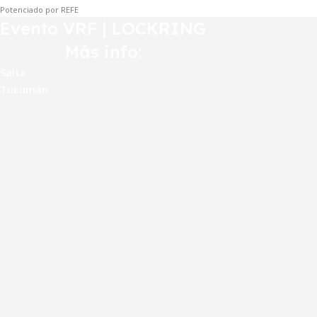
Potenciado por REFE
Evento VRF | LOCKRING
Más info:
Salta
Tucumán