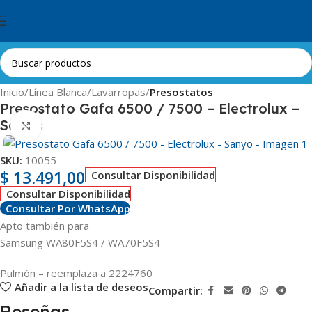
Skip to navigation
Skip to main content
Inicio
Línea Blanca
Lavarropas
Presostatos
Presostato Gafa 6500 / 7500 – Electrolux –
Sanyo
Clic para ampliar
SKU:
10055
$
13.491,00
Consultar Disponibilidad
Consultar Disponibilidad
Consultar Por WhatsApp
Apto también para
Samsung WA80F5S4 / WA70F5S4
Pulmón – reemplaza a 2224760
Añadir a la lista de deseos
Compartir:
Reseñas