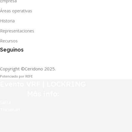
Empresa
Áreas operativas
Historia
Representaciones
Recursos
Seguinos
Copyright ©Ceridono
2025.
Potenciado por REFE
Evento VRF | LOCKRING
Más info:
Salta
Tucumán