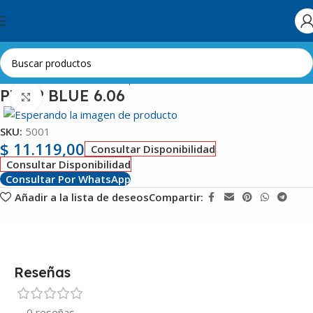
Skip to navigation
Skip to main content
Inicio
Línea Blanca
Lavarropas
Placas Electrónicas
PT RP BLUE 6.06
Clic para ampliar
SKU:
5001
$
11.119,00
Consultar Disponibilidad
Consultar Disponibilidad
Consultar Por WhatsApp
Añadir a la lista de deseos
Compartir:
Reseñas
0 reseñas