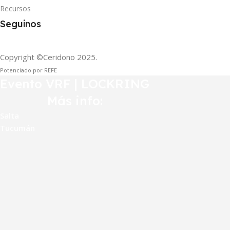
Recursos
Seguinos
Copyright ©Ceridono
2025.
Potenciado por REFE
Evento VRF | LOCKRING
Más info:
Salta
Tucumán