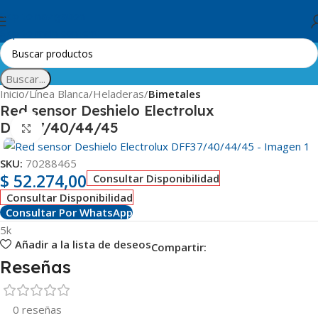
Skip to navigation
Skip to main content
Buscar...
Inicio
Línea Blanca
Heladeras
Bimetales
Red sensor Deshielo Electrolux
DFF37/40/44/45
Clic para ampliar
SKU:
70288465
$
52.274,00
Consultar Disponibilidad
Consultar Disponibilidad
Consultar Por WhatsApp
5k
Añadir a la lista de deseos
Compartir:
Reseñas
0 reseñas