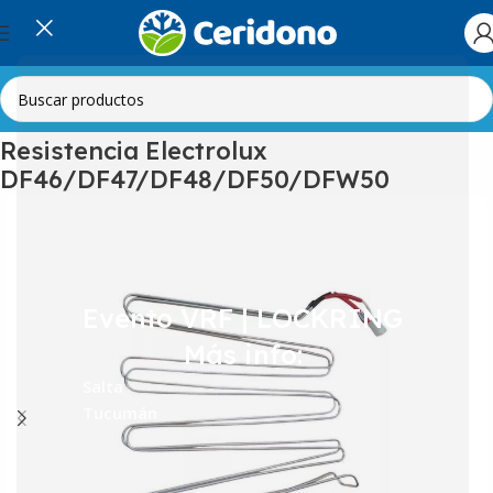
Inicio
Línea Blanca
Heladeras
Resistencias
Resistencia Electrolux
DF46/DF47/DF48/DF50/DFW50
Evento VRF | LOCKRING
Más info:
Salta
Tucumán