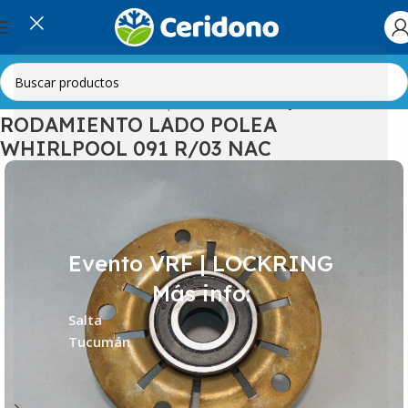
Inicio
Línea Blanca
Lavarropas
Rodamientos y Retenes
RODAMIENTO LADO POLEA
WHIRLPOOL 091 R/03 NAC
Evento VRF | LOCKRING
Más info:
Salta
Tucumán