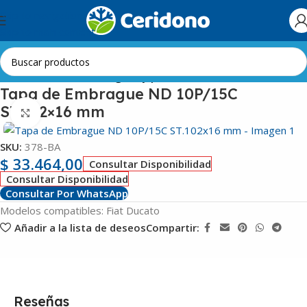
Skip to navigation
Skip to main content
Inicio
Automotor
Embragues y poleas
Tapa de Embrague ND 10P/15C
ST.102×16 mm
Clic para ampliar
SKU:
378-BA
$
33.464,00
Consultar Disponibilidad
Consultar Disponibilidad
Consultar Por WhatsApp
Modelos compatibles: Fiat Ducato
Añadir a la lista de deseos
Compartir:
Reseñas