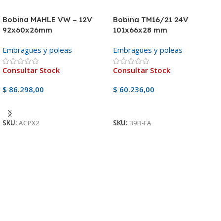
Bobina MAHLE VW – 12V
Bobina TM16/21 24V
92x60x26mm
101x66x28 mm
Embragues y poleas
Embragues y poleas
Consultar Stock
Consultar Stock
$
86.298,00
$
60.236,00
Ver Producto
Ver Producto
SKU:
ACPX2
SKU:
39B-FA