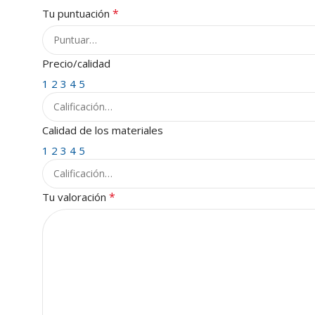
*
Tu puntuación
Precio/calidad
1
2
3
4
5
Calidad de los materiales
1
2
3
4
5
*
Tu valoración