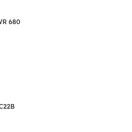
WR 680
C22B