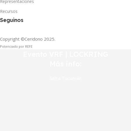
Representaciones
Recursos
Seguinos
Copyright ©Ceridono
2025.
Potenciado por REFE
Evento VRF | LOCKRING
Más info:
Salta
Tucumán