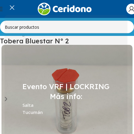
Inicio
Refrigeración Comercial
Válvulas
Tobera Bluestar N° 2
Evento VRF | LOCKRING
Más info:
Salta
Tucumán