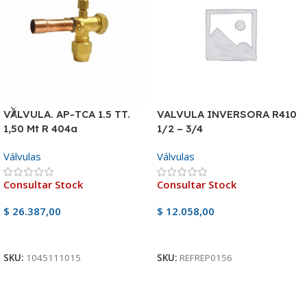
VALVULA. AP-TCA 1.5 TT.
VALVULA INVERSORA R410
1,50 Mt R 404a
1/2 – 3/4
Válvulas
Válvulas
Consultar Stock
Consultar Stock
$
26.387,00
$
12.058,00
Ver Producto
Ver Producto
SKU:
1045111015
SKU:
REFREP0156