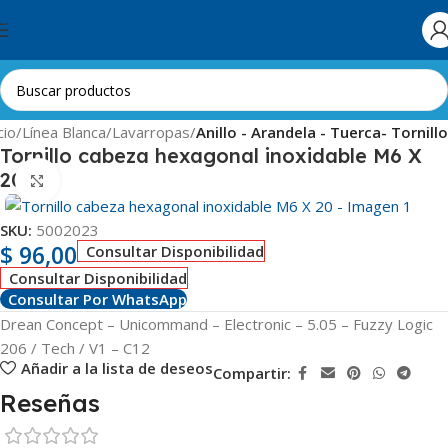
Skip to navigation
Skip to main content
cio
Línea Blanca
Lavarropas
Anillo - Arandela - Tuerca- Tornillo
Tornillo cabeza hexagonal inoxidable M6 X
20
Clic para ampliar
SKU:
5002023
$
96,00
Consultar Disponibilidad
Consultar Disponibilidad
Consultar Por WhatsApp
Drean Concept – Unicommand – Electronic – 5.05 – Fuzzy Logic
206 / Tech / V1 – C12
Añadir a la lista de deseos
Compartir:
Reseñas