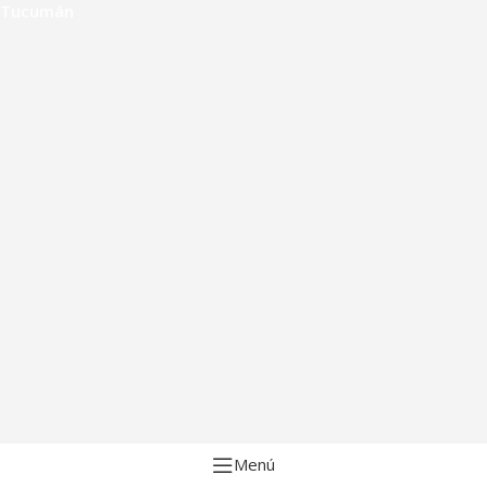
Tucumán
Menú