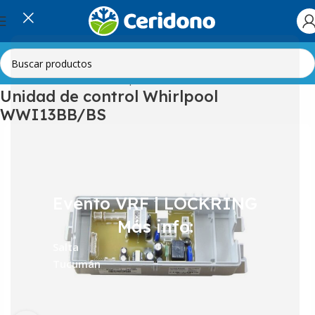
Inicio
Línea Blanca
Lavarropas
Placas Electrónicas
Unidad de control Whirlpool
WWI13BB/BS
Evento VRF | LOCKRING
Más info:
Salta
Tucumán