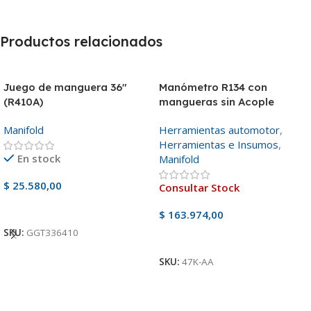
Productos relacionados
Juego de manguera 36″
Manómetro R134 con
(R410A)
mangueras sin Acople
Manifold
Herramientas automotor
,
Herramientas e Insumos
,
En stock
Manifold
$
25.580,00
Consultar Stock
Añadir Al Carrito
$
163.974,00
SKU:
GGT336410
Ver Producto
SKU:
47K-AA