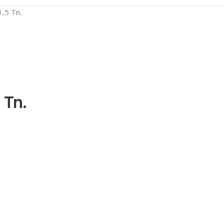
1,5 Tn.
 Tn.