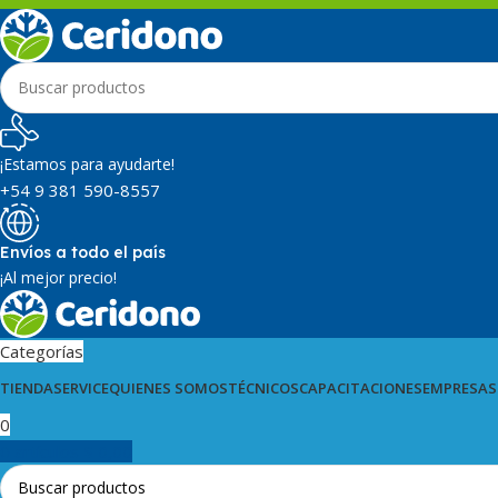
¡Estamos para ayudarte!
+54 9 381 590-8557
Envíos a todo el país
¡Al mejor precio!
Categorías
TIENDA
SERVICE
QUIENES SOMOS
TÉCNICOS
CAPACITACIONES
EMPRESAS
0
0
artículos
$
0,00