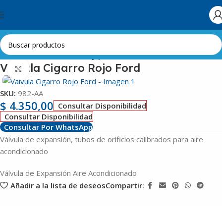
Skip to navigation
Skip to main content
Inicio
Automotor
Válvulas y presostatos
Válvula Cigarro Rojo Ford
Clic para ampliar
SKU:
982-AA
$
4.350,00
Consultar Disponibilidad
Consultar Disponibilidad
Consultar Por WhatsApp
Válvula de expansión, tubos de orificios calibrados para aire
acondicionado
Válvula de Expansión Aire Acondicionado
Añadir a la lista de deseos
Compartir: