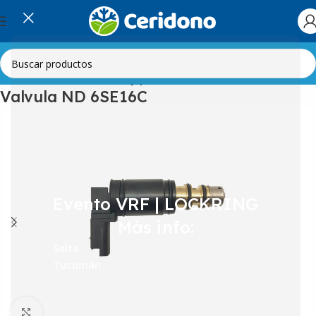
Inicio
Automotor
Válvulas y presostatos
Valvula ND 6SE16C
Evento VRF | LOCKRING
Más info:
Salta
Tucumán
Clic para ampliar