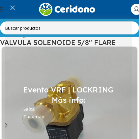
Inicio
Refrigeración Comercial
Válvulas
VALVULA SOLENOIDE 5/8″ FLARE
Evento VRF | LOCKRING
Más info:
Salta
Tucumán