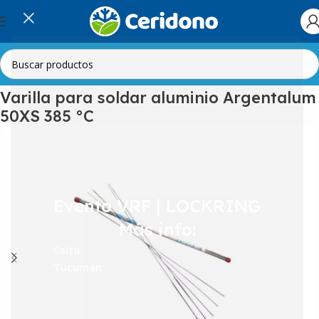
Inicio
Herramientas e Insumos
Varilla para soldar aluminio Argentalum
50XS 385 °C
Evento VRF | LOCKRING
Más info:
Salta
Tucumán