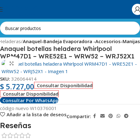
Skip to navigation
Skip to main content
Heladeras
Anaquel-Bandeja Evaporadora -Accesorios-Manijas
Anaquel botellas heladera Whirlpool
WRM47D1 – WRE52E1 – WRW52 – WRJ52X1
Clic para ampliar
SKU:
326064414
$
5.727,00
Consultar Disponibilidad
Consultar Disponibilidad
Consultar Por WhatsApp
código nuevo W10376001
Añadir a la lista de deseos
Compartir:
Reseñas