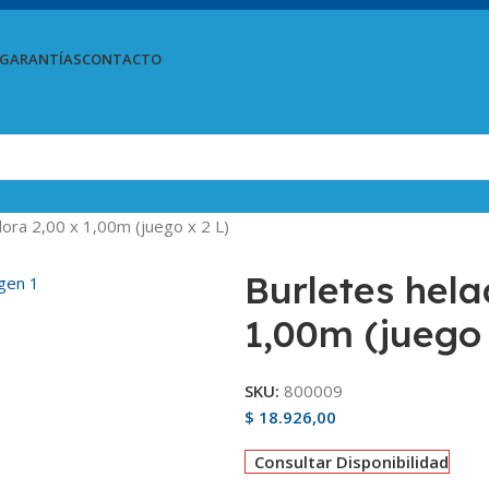
GARANTÍAS
CONTACTO
dora 2,00 x 1,00m (juego x 2 L)
Burletes hela
1,00m (juego 
SKU:
800009
$
18.926,00
Consultar Disponibilidad