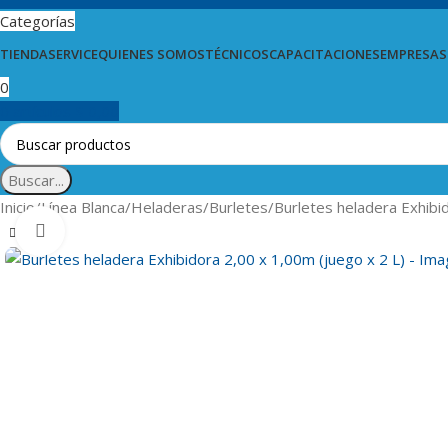
Categorías
TIENDA
SERVICE
QUIENES SOMOS
TÉCNICOS
CAPACITACIONES
EMPRESAS
0
0
artículos
$
0,00
Buscar...
Inicio
Línea Blanca
Heladeras
Burletes
Burletes heladera Exhibi
Clic para ampliar