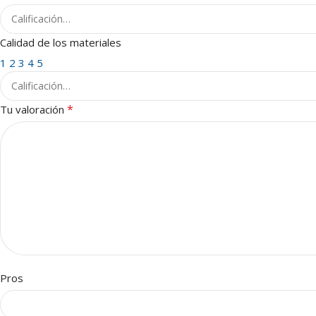
Calidad de los materiales
1
2
3
4
5
*
Tu valoración
Pros