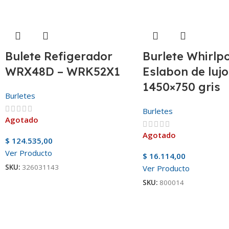
Bulete Refigerador
Burlete Whirlpo
WRX48D – WRK52X1
Eslabon de lujo
1450×750 gris
Burletes
Burletes
Agotado
Agotado
$
124.535,00
Ver Producto
$
16.114,00
SKU:
326031143
Ver Producto
SKU:
800014