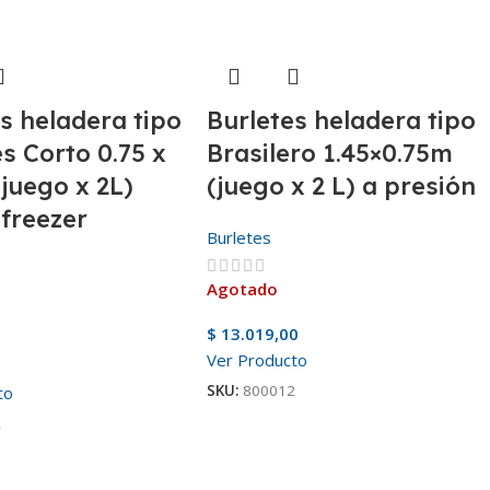
s heladera tipo
Burletes heladera tipo
s Corto 0.75 x
Brasilero 1.45×0.75m
juego x 2L)
(juego x 2 L) a presión
 freezer
Burletes
Agotado
$
13.019,00
Ver Producto
SKU:
800012
to
2