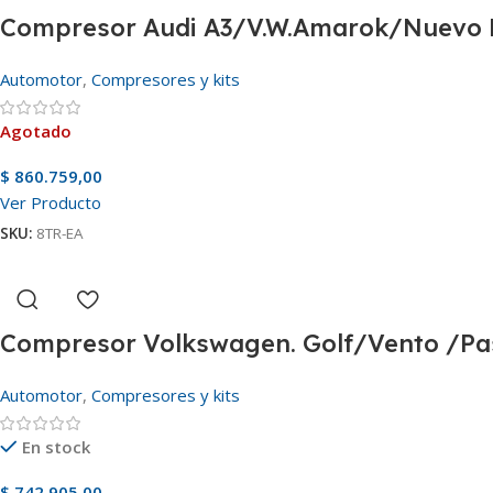
Compresor Audi A3/V.W.Amarok/Nuevo P
Automotor
,
Compresores y kits
Agotado
$
860.759,00
Ver Producto
SKU:
8TR-EA
Compresor Volkswagen. Golf/Vento /Pa
Automotor
,
Compresores y kits
En stock
$
742.905,00