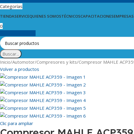
Categorías
TIENDA
SERVICE
QUIENES SOMOS
TÉCNICOS
CAPACITACIONES
EMPRESAS
0
0
artículos
$
0,00
Buscar...
Inicio
Automotor
Compresores y kits
Compresor MAHLE ACP35
Volver a productos
Clic para ampliar
Compresor MAHLE ACP359