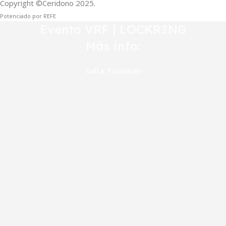
Copyright ©Ceridono
2025.
Potenciado por REFE
Evento VRF | LOCKRING
Más info:
Salta
Tucumán