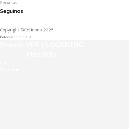
Recursos
Seguinos
Copyright ©Ceridono
2025.
Potenciado por REFE
Evento VRF | LOCKRING
Más info:
Salta
Tucumán