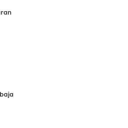
uran
 baja