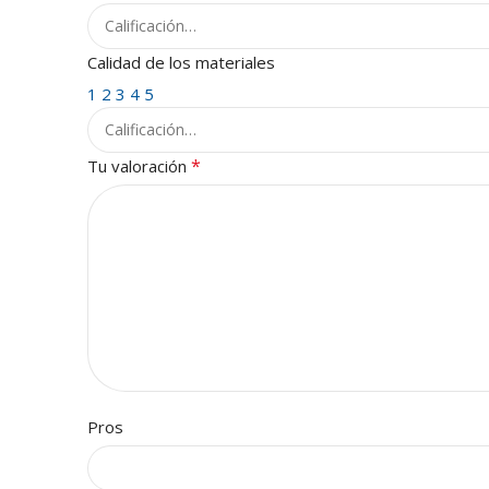
Calidad de los materiales
1
2
3
4
5
*
Tu valoración
Pros