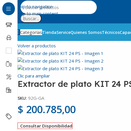
Skip to navigation
Skip to main content
Buscar...
Categorías
Tienda
Service
Quienes Somos
Técnicos
Capac
Inicio
Automotor
Herramientas automotor
Extractor de
Volver a productos
Clic para ampliar
Extractor de plato KIT 24 P
SKU:
92G-GA
$
200.785,00
Consultar Disponibilidad