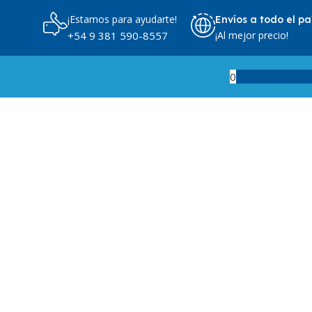
¡Estamos para ayudarte!
Envíos a todo el pa
¡Al mejor precio!
+54 9 381 590-8557
0
0
artículos
$
0,