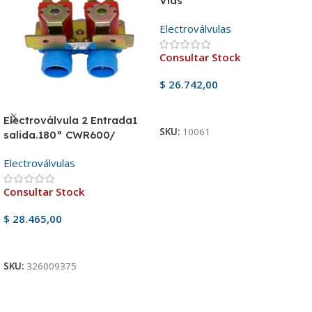
Vias
Electroválvulas
Consultar Stock
$
26.742,00
Ver Producto
Electroválvula 2 Entrada1
SKU:
10061
salida.180° CWR600/
Consul EWD07 Original
Electroválvulas
Consultar Stock
$
28.465,00
Ver Producto
SKU:
326009375