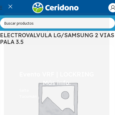
Inicio
Línea Blanca
Lavarropas
Electroválvulas
ELECTROVALVULA LG/SAMSUNG 2 VIAS
PALA 3.5
Evento VRF | LOCKRING
Más info:
Salta
Tucumán