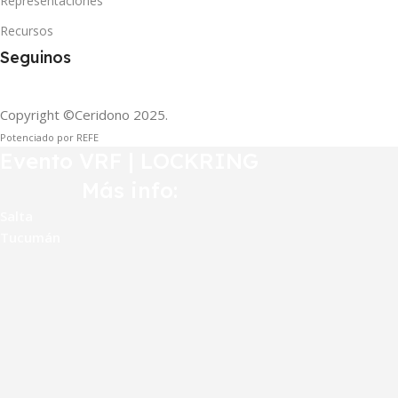
Representaciones
Recursos
Seguinos
Copyright ©Ceridono
2025.
Potenciado por REFE
Evento VRF | LOCKRING
Más info:
Salta
Tucumán