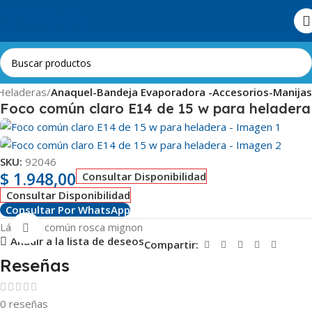
Skip to navigation
Skip to main content
Heladeras
Anaquel-Bandeja Evaporadora -Accesorios-Manijas
Foco común claro E14 de 15 w para heladera
SKU:
92046
$
1.948,00
Consultar Disponibilidad
Consultar Disponibilidad
Consultar Por WhatsApp
Lámpara común rosca mignon
Clic para ampliar
Añadir a la lista de deseos
Compartir:
Reseñas
0 reseñas