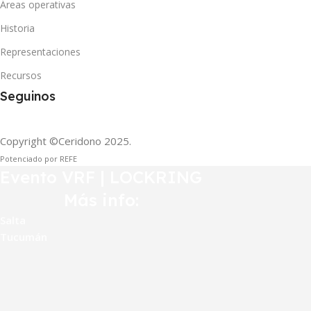
Áreas operativas
Historia
Representaciones
Recursos
Seguinos
Copyright ©Ceridono
2025.
Potenciado por REFE
Evento VRF | LOCKRING
Más info:
Salta
Tucumán