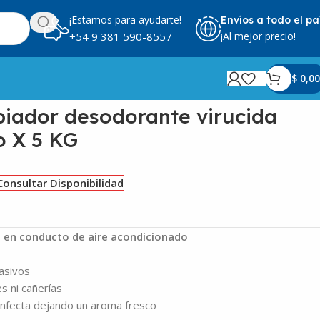
¡Estamos para ayudarte!
Envíos a todo el pa
¡Al mejor precio!
+54 9 381 590-8557
$
0,00
 KG
iador desodorante virucida
o X 5 KG
Consultar Disponibilidad
as en conducto de aire acondicionado
rasivos
s ni cañerías
infecta dejando un aroma fresco