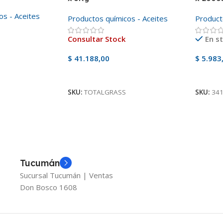
os - Aceites
Productos químicos - Aceites
Product
Consultar Stock
En s
$
41.188,00
$
5.983
Ver Producto
Añadir
SKU:
TOTALGRASS
SKU:
34
Tucumán
Sucursal Tucumán | Ventas
Don Bosco 1608