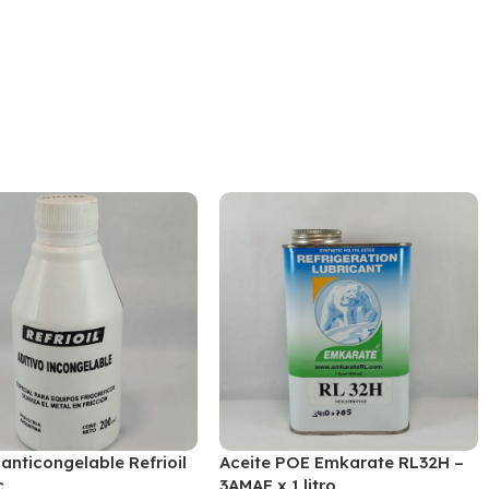
 anticongelable Refrioil
Aceite POE Emkarate RL32H –
c
3AMAF x 1 litro