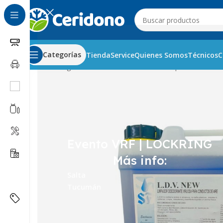
Categorías
Tienda
Service
Quienes Somos
Técnicos
C
Inicio
Refrigeración Comercial
Productos químicos - Ace
Evento VRF | LOCKRING
Más info:
Salta
Tucumán