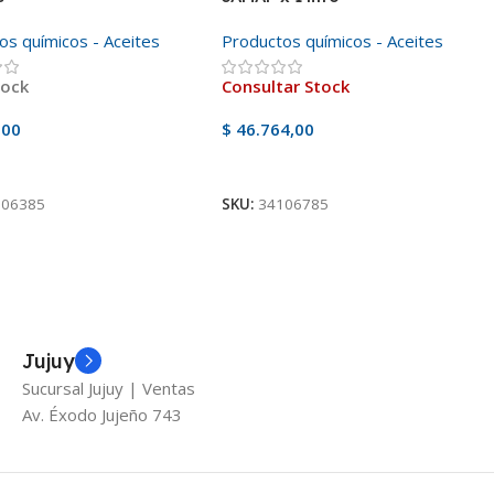
os químicos - Aceites
Productos químicos - Aceites
tock
Consultar Stock
,00
$
46.764,00
 Al Carrito
Ver Producto
106385
SKU:
34106785
Jujuy
Sucursal Jujuy | Ventas
Av. Éxodo Jujeño 743