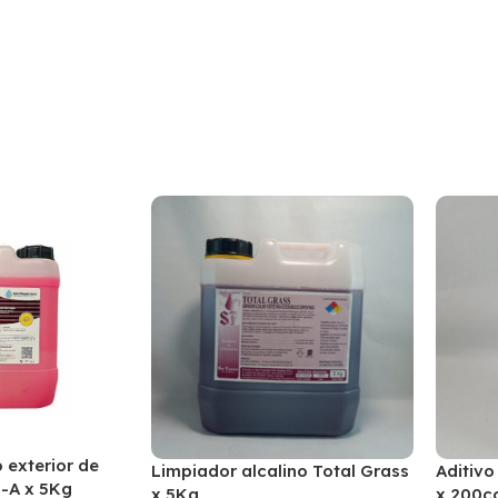
 exterior de
Limpiador alcalino Total Grass
Aditivo
h-A x 5Kg
x 5Kg
x 200c