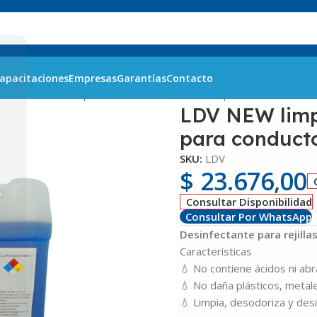
apacitaciones
Empresas
Garantías
Contacto
ites
LDV NEW limpiador desodorante virucida para conducto X 5
LDV NEW limp
para conduct
SKU:
LDV
$
23.676,00
Consultar Disponibilidad
Consultar Por WhatsApp
Desinfectante para rejill
Características
💧 No contiene ácidos ni ab
💧 No daña plásticos, metale
💧 Limpia, desodoriza y des