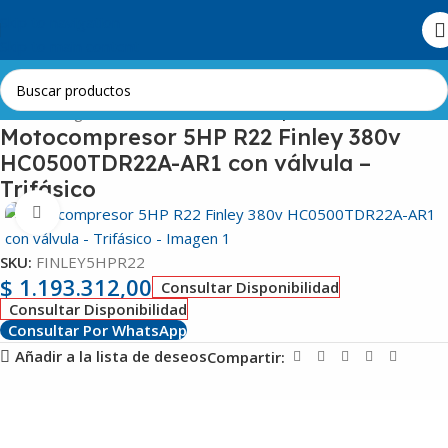
Skip to navigation
Skip to main content
Inicio
Refrigeración Comercial
Motocompresores
Motocompresor 5HP R22 Finley 380v
HC0500TDR22A-AR1 con válvula –
Trifásico
Clic para ampliar
SKU:
FINLEY5HPR22
$
1.193.312,00
Consultar Disponibilidad
Consultar Disponibilidad
Consultar Por WhatsApp
Añadir a la lista de deseos
Compartir: