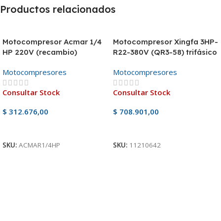
Productos relacionados
Motocompresor Acmar 1/4
Motocompresor Xingfa 3HP-
HP 220V (recambio)
R22-380V (QR3-58) trifásico
– con válvulas
Motocompresores
Motocompresores
Consultar Stock
Consultar Stock
$
312.676,00
$
708.901,00
Ver Producto
Ver Producto
SKU:
ACMAR1/4HP
SKU:
11210642