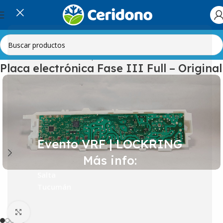
Inicio
Línea Blanca
Lavarropas
Placas Electrónicas
Placa electrónica Fase III Full – Original
Evento VRF | LOCKRING
Más info:
Salta
Tucumán
Clic para ampliar