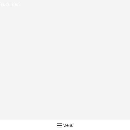
Tucumán
Menú