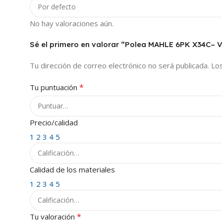
No hay valoraciones aún.
Sé el primero en valorar “Polea MAHLE 6PK X34C– 
Tu dirección de correo electrónico no será publicada.
Lo
*
Tu puntuación
Precio/calidad
1
2
3
4
5
Calidad de los materiales
1
2
3
4
5
*
Tu valoración