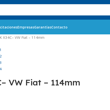
citaciones
Empresas
Garantías
Contacto
K X34C– VW Fiat – 114mm
– VW Fiat – 114mm