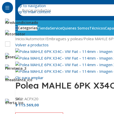
Skip to navigation
Skip to main content
Categorías
Tienda
Service
Quienes Somos
Técnicos
Capa
Inicio
Automotor
Embragues y poleas
Polea MAHLE 6P
Volver a productos
Clic para ampliar
Polea MAHLE 6PK X34C
SKU:
ACPX20
$
115.569,00