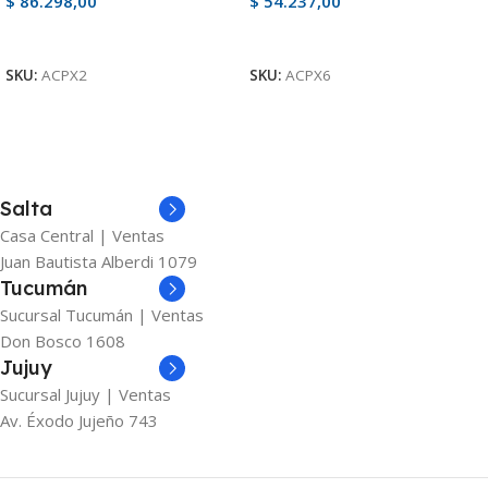
$
86.298,00
$
54.237,00
Ver Producto
Ver Producto
SKU:
ACPX2
SKU:
ACPX6
Salta
Casa Central | Ventas
Juan Bautista Alberdi 1079
Tucumán
Sucursal Tucumán | Ventas
Don Bosco 1608
Jujuy
Sucursal Jujuy | Ventas
Av. Éxodo Jujeño 743