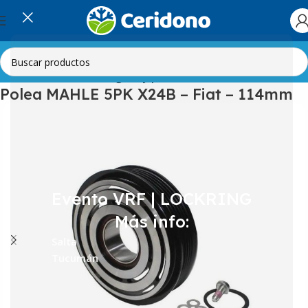
Inicio
Automotor
Embragues y poleas
Polea MAHLE 5PK X24B – Fiat – 114mm
Evento VRF | LOCKRING
Más info:
Salta
Tucumán