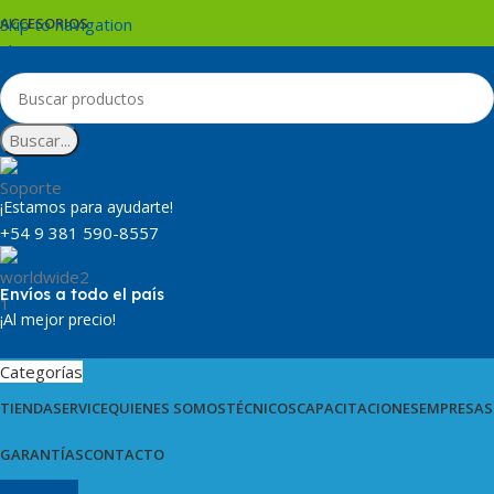
Skip to navigation
ACCESORIOS
Skip to main content
Buscar...
¡Estamos para ayudarte!
+54 9 381 590-8557
Envíos a todo el país
¡Al mejor precio!
Categorías
TIENDA
SERVICE
QUIENES SOMOS
TÉCNICOS
CAPACITACIONES
EMPRESAS
GARANTÍAS
CONTACTO
0
artículos