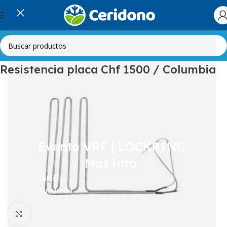
Inicio
Línea Blanca
Heladeras
Resistencias
Resistencia placa Chf 1500 / Columbia
Evento VRF | LOCKRING
Más info:
Salta
Tucumán
Clic para ampliar