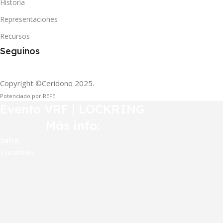
Historia
Representaciones
Recursos
Seguinos
Copyright ©Ceridono
2025.
Potenciado por REFE
Evento VRF | LOCKRING
Más info:
Salta
Tucumán