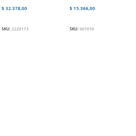
$
32.378,00
$
15.366,00
Ver Producto
Ver Producto
SKU:
2220173
SKU:
907076