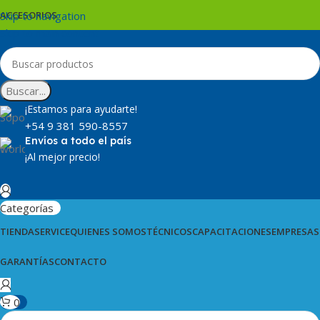
Skip to navigation
ACCESORIOS
Skip to main content
Buscar...
¡Estamos para ayudarte!
+54 9 381 590-8557
Envíos a todo el país
¡Al mejor precio!
Categorías
TIENDA
SERVICE
QUIENES SOMOS
TÉCNICOS
CAPACITACIONES
EMPRESAS
GARANTÍAS
CONTACTO
0