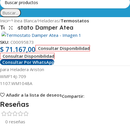
Buscar...
Inicio
Línea Blanca
Heladeras
Termostatos
Termostato Damper Atea
Clic para ampliar
SKU:
C00095873
$
71.167,00
Consultar Disponibilidad
Consultar Disponibilidad
Consultar Por WhatsApp
para Heladera Ariston
WMF14J-709
1107.WM1048A
Añadir a la lista de deseos
Compartir:
Reseñas
0 reseñas