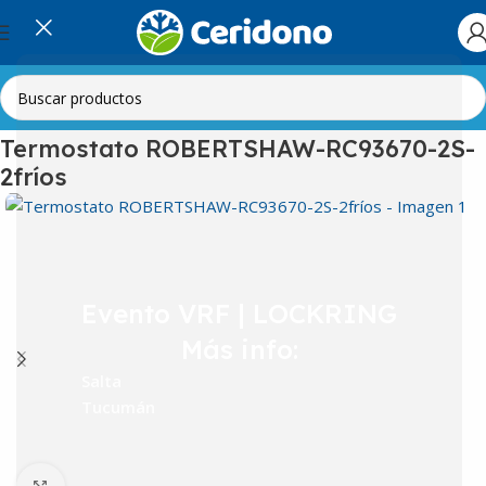
Inicio
Línea Blanca
Heladeras
Termostatos
Termostato ROBERTSHAW-RC93670-2S-
2fríos
Evento VRF | LOCKRING
Más info:
Salta
Tucumán