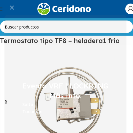
Inicio
Línea Blanca
Heladeras
Termostatos
Termostato tipo TF8 – heladera1 frio
Evento VRF | LOCKRING
Más info:
Salta
Tucumán