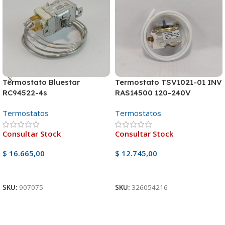
Termostato Bluestar
Termostato TSV1021-01 INV
RC94522-4s
RAS14500 120-240V
/CRP24A
Termostatos
Termostatos
Consultar Stock
Consultar Stock
$
16.665,00
$
12.745,00
Ver Producto
Ver Producto
SKU:
907075
SKU:
326054216