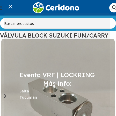
Inicio
Automotor
Válvulas y presostatos
VÁLVULA BLOCK SUZUKI FUN/CARRY
Evento VRF | LOCKRING
Más info:
Salta
Tucumán