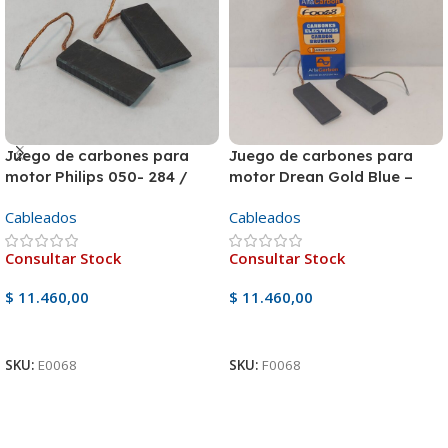
Juego de carbones para
Juego de carbones para
motor Philips 050- 284 /
motor Drean Gold Blue –
Ariston / Samsung WF1904
Excellent
Cableados
Cableados
Consultar Stock
Consultar Stock
$
11.460,00
$
11.460,00
Ver Producto
Ver Producto
SKU:
E0068
SKU:
F0068