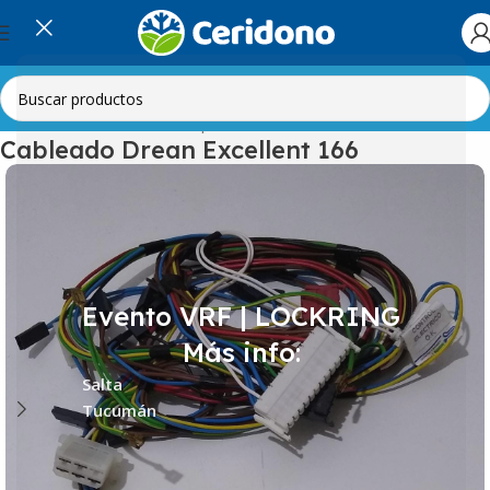
Inicio
Línea Blanca
Lavarropas
Cableados
Cableado Drean Excellent 166
Evento VRF | LOCKRING
Más info:
Salta
Tucumán